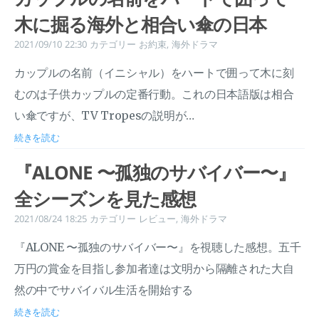
木に掘る海外と相合い傘の日本
2021/09/10 22:30
カテゴリー
お約束
,
海外ドラマ
カップルの名前（イニシャル）をハートで囲って木に刻
むのは子供カップルの定番行動。これの日本語版は相合
い傘ですが、TV Tropesの説明が…
続きを読む
『ALONE 〜孤独のサバイバー〜』
全シーズンを見た感想
2021/08/24 18:25
カテゴリー
レビュー
,
海外ドラマ
『ALONE 〜孤独のサバイバー〜』を視聴した感想。五千
万円の賞金を目指し参加者達は文明から隔離された大自
然の中でサバイバル生活を開始する
続きを読む