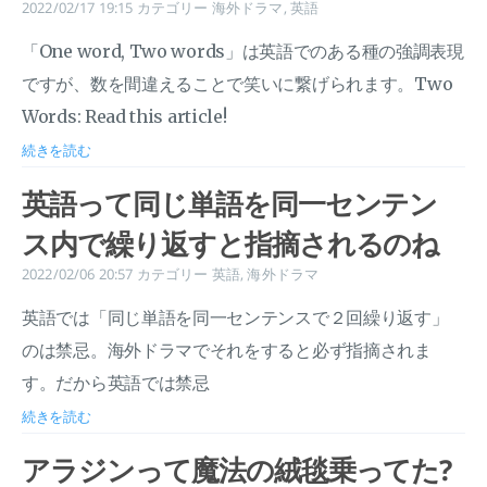
2022/02/17 19:15
カテゴリー
海外ドラマ
,
英語
「One word, Two words」は英語でのある種の強調表現
ですが、数を間違えることで笑いに繋げられます。Two
Words: Read this article!
続きを読む
英語って同じ単語を同一センテン
ス内で繰り返すと指摘されるのね
2022/02/06 20:57
カテゴリー
英語
,
海外ドラマ
英語では「同じ単語を同一センテンスで２回繰り返す」
のは禁忌。海外ドラマでそれをすると必ず指摘されま
す。だから英語では禁忌
続きを読む
アラジンって魔法の絨毯乗ってた?