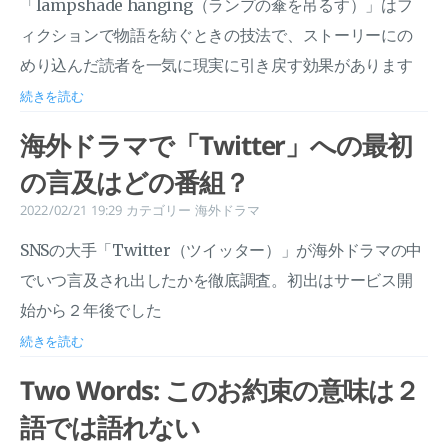
「lampshade hanging（ランプの傘を吊るす）」はフ
ィクションで物語を紡ぐときの技法で、ストーリーにの
めり込んだ読者を一気に現実に引き戻す効果があります
続きを読む
海外ドラマで「Twitter」への最初
の言及はどの番組？
2022/02/21 19:29
カテゴリー
海外ドラマ
SNSの大手「Twitter（ツイッター）」が海外ドラマの中
でいつ言及され出したかを徹底調査。初出はサービス開
始から２年後でした
続きを読む
Two Words: このお約束の意味は２
語では語れない