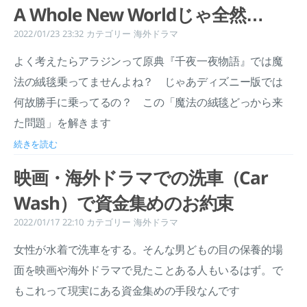
A Whole New Worldじゃ全然…
2022/01/23 23:32
カテゴリー
海外ドラマ
よく考えたらアラジンって原典『千夜一夜物語』では魔
法の絨毯乗ってませんよね？ じゃあディズニー版では
何故勝手に乗ってるの？ この「魔法の絨毯どっから来
た問題」を解きます
続きを読む
映画・海外ドラマでの洗車（Car
Wash）で資金集めのお約束
2022/01/17 22:10
カテゴリー
海外ドラマ
女性が水着で洗車をする。そんな男どもの目の保養的場
面を映画や海外ドラマで見たことある人もいるはず。で
もこれって現実にある資金集めの手段なんです