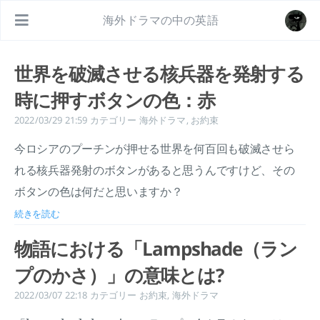
海外ドラマの中の英語
世界を破滅させる核兵器を発射する
時に押すボタンの色：赤
2022/03/29 21:59
カテゴリー
海外ドラマ
,
お約束
今ロシアのプーチンが押せる世界を何百回も破滅させら
れる核兵器発射のボタンがあると思うんですけど、その
ボタンの色は何だと思いますか？
続きを読む
物語における「Lampshade（ラン
プのかさ）」の意味とは?
2022/03/07 22:18
カテゴリー
お約束
,
海外ドラマ