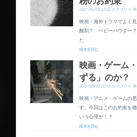
粉のお約束
2021/06/03 22:02
カテゴリー
海
映画・海外ドラマでよく見
醒剤？ ベビーパウダー？
た
続きを読む
映画・ゲーム
ずる」のか？
2021/05/30 20:16
カテゴリー
海
映画・アニメ・ゲームの悪
す。今回はこのお約束を徹
いう心理が！？
続きを読む