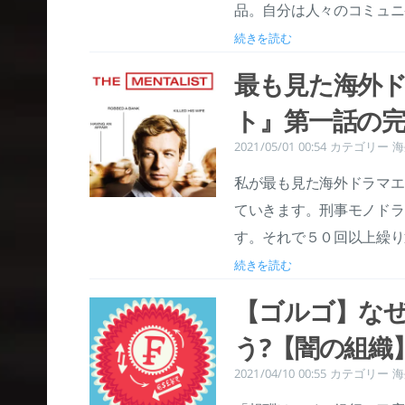
品。自分は人々のコミュニ
続きを読む
最も見た海外
ト』第一話の
2021/05/01 00:54
カテゴリー
海
私が最も見た海外ドラマエ
ていきます。刑事モノドラ
す。それで５０回以上繰り
続きを読む
【ゴルゴ】な
う?【闇の組織
2021/04/10 00:55
カテゴリー
海