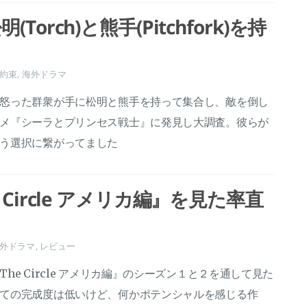
orch)と熊手(Pitchfork)を持
約束
,
海外ドラマ
怒った群衆が手に松明と熊手を持って集合し、敵を倒し
メ『シーラとプリンセス戦士』に発見し大調査。彼らが
う選択に繋がってました
 Circle アメリカ編』を見た率直
外ドラマ
,
レビュー
he Circle アメリカ編』のシーズン１と２を通して見た
ての完成度は低いけど、何かポテンシャルを感じる作