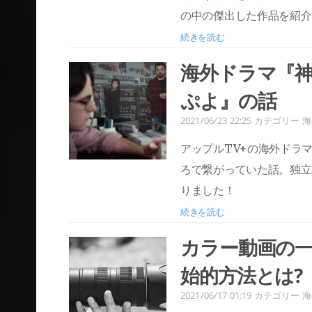
の中の傑出した作品を紹介
続きを読む
海外ドラマ『
ぷよ』の話
2021/06/23 22:25
カテゴリー
海
アップルTV+の海外ドラ
ろで繋がっていた話。独立
りました！
続きを読む
カラー動画の
始的方法とは?
2021/06/17 01:19
カテゴリー
海