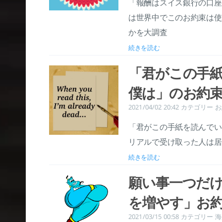
「報酬はスイス銀行の口座
は世界中でこのお約束は使
かを大調査
続きを読む
「君がこの手
僕は」のお約
2021/04/02 20:42
カテゴリー
お
「君がこの手紙を読んでい
リアルで受け取った人は居
続きを読む
願い事一つだ
を増やす」お
2021/03/15 00:58
カテゴリー
海