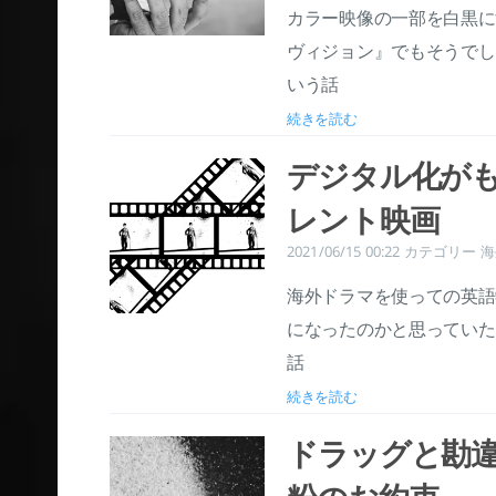
カラー映像の一部を白黒に
ヴィジョン』でもそうでし
いう話
続きを読む
デジタル化が
レント映画
2021/06/15 00:22
カテゴリー
海
海外ドラマを使っての英語
になったのかと思っていた
話
続きを読む
ドラッグと勘違