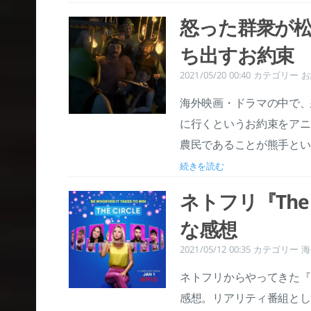
怒った群衆が松明(T
ち出すお約束
2021/05/20 00:40
カテゴリー
お
海外映画・ドラマの中で、
に行くというお約束をアニ
農民であることが熊手とい
続きを読む
ネトフリ『The
な感想
2021/05/12 00:35
カテゴリー
海
ネトフリからやってきた『T
感想。リアリティ番組とし