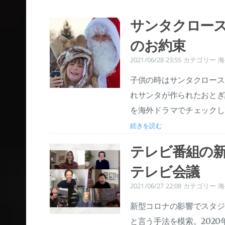
サンタクロー
のお約束
2021/06/28 23:55
カテゴリー
海
子供の時はサンタクロース
れサンタが作られたおとぎ
を海外ドラマでチェックし
続きを読む
テレビ番組の新
テレビ会議
2021/06/27 22:08
カテゴリー
海
新型コロナの影響でスタジ
と言う手法を模索。202