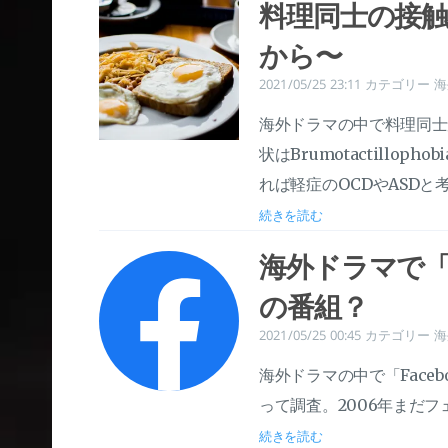
料理同士の接触
から〜
2021/05/25 23:11
カテゴリー
海
海外ドラマの中で料理同士
状はBrumotactill
れば軽症のOCDやASDと
続きを読む
海外ドラマで「F
の番組？
2021/05/25 00:45
カテゴリー
海
海外ドラマの中で「Face
って調査。2006年まだ
続きを読む